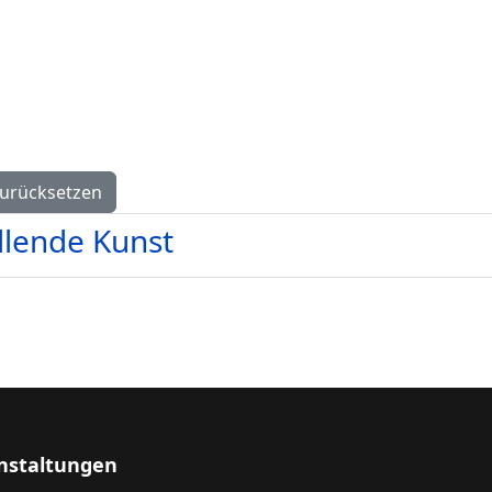
urücksetzen
llende Kunst
nstaltungen