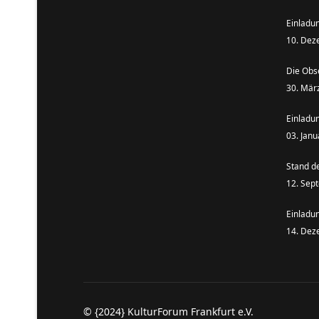
Einladu
10. Dez
Die Obs
30. Mär
Einladu
03. Jan
Stand d
12. Sep
Einladu
14. Dez
© {2024} KulturForum Frankfurt e.V.